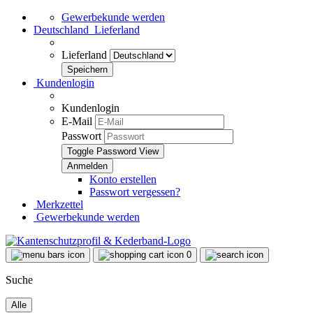
Gewerbekunde werden
Deutschland
Lieferland
Lieferland
Kundenlogin
Kundenlogin
E-Mail
Passwort
Toggle Password View
Konto erstellen
Passwort vergessen?
Merkzettel
Gewerbekunde werden
0
Suche
Alle