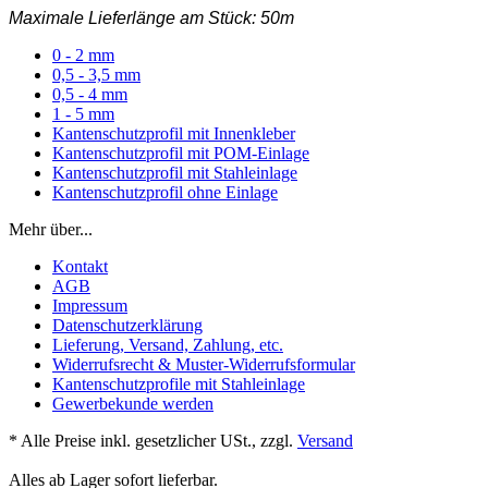
Maximale Lieferlänge am Stück: 50m
0 - 2 mm
0,5 - 3,5 mm
0,5 - 4 mm
1 - 5 mm
Kantenschutzprofil mit Innenkleber
Kantenschutzprofil mit POM-Einlage
Kantenschutzprofil mit Stahleinlage
Kantenschutzprofil ohne Einlage
Mehr über...
Kontakt
AGB
Impressum
Datenschutzerklärung
Lieferung, Versand, Zahlung, etc.
Widerrufsrecht & Muster-Widerrufsformular
Kantenschutzprofile mit Stahleinlage
Gewerbekunde werden
*
Alle Preise inkl. gesetzlicher USt., zzgl.
Versand
Alles ab Lager sofort lieferbar.