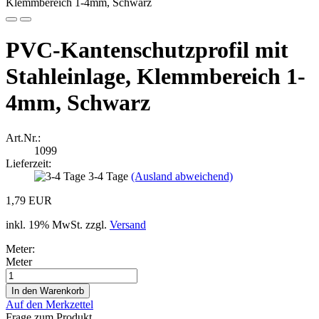
PVC-Kantenschutzprofil mit
Stahleinlage, Klemmbereich 1-
4mm, Schwarz
Art.Nr.:
1099
Lieferzeit:
3-4 Tage
(Ausland abweichend)
1,79 EUR
inkl. 19% MwSt. zzgl.
Versand
Meter:
Meter
Auf den Merkzettel
Frage zum Produkt