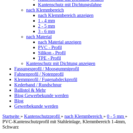
Kantenschutz mit Dichtungsfahne
nach Klemmbereich
nach Klemmbereich anzeigen
1 - 4 mm
2 - 5 mm
3 - 6 mm
nach Material
nach Material anzeigen
PVC - Profil
Silikon - Profil
TPE - Profil
Kantenschutz mit Dichtung anzeigen
Fassungsprofil / Moosgummiprofil
Fahnenprofil / Notenprofil
Klemmprofil / Fugenabdeckprofil
Kederband / Rundschnur
Ballistol & Mehr
Blog
Gewerbekunde werden
Blog
Gewerbekunde werden
Startseite
»
Kantenschutzprofil
»
nach Klemmbereich
»
0 - 5 mm
»
PVC-Kantenschutzprofil mit Stahleinlage, Klemmbereich 1-4mm,
Schwarz