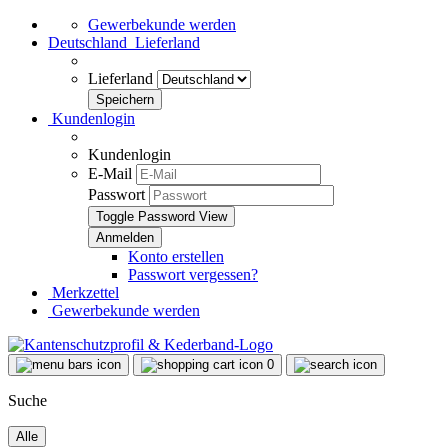
Gewerbekunde werden
Deutschland
Lieferland
Lieferland
Kundenlogin
Kundenlogin
E-Mail
Passwort
Toggle Password View
Konto erstellen
Passwort vergessen?
Merkzettel
Gewerbekunde werden
0
Suche
Alle