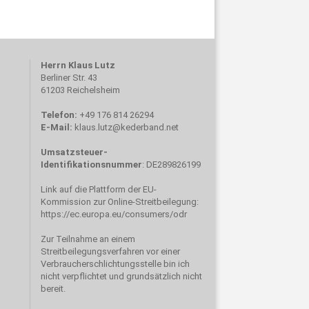
Herrn Klaus Lutz
Berliner Str. 43
61203 Reichelsheim
Telefon:
+49 176 814 26294
E-Mail:
klaus.lutz@kederband.net
Umsatzsteuer-
Identifikationsnummer
: DE289826199
Link auf die Plattform der EU-
Kommission zur Online-Streitbeilegung:
https://ec.europa.eu/consumers/odr
Zur Teilnahme an einem
Streitbeilegungsverfahren vor einer
Verbraucherschlichtungsstelle bin ich
nicht verpflichtet und grundsätzlich nicht
bereit.