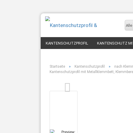
Alle
KANTENSCHUTZPROFIL
KANTENSCHUTZ MI
KLEMMPROFIL / FUGENABDECKPROFIL
KEDE
»
»
Startseite
Kantenschutzprofil
nach Klemm
Kantenschutzprofil mit Metallklemmbett, Klemmber