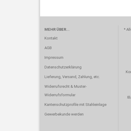
MEHR ÜBER...
*
All
Kontakt
AGB
Impressum
Datenschutzerklärung
Ko
Lieferung, Versand, Zahlung, etc.
Widerrufsrecht & Muster-
Widerrufsformular
IB
Kantenschutzprofile mit Stahleinlage
Gewerbekunde werden