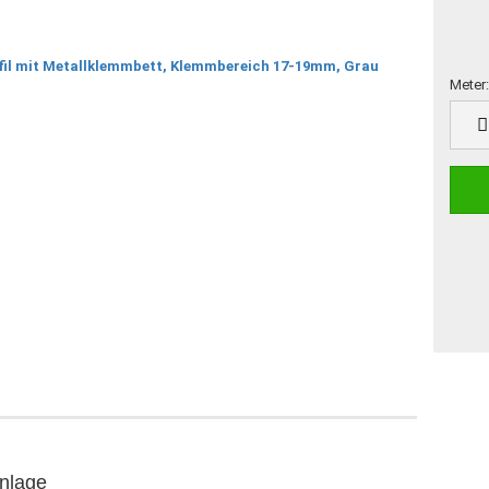
Meter
Meter
inlage