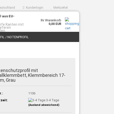
eutschland
Kundenlogin
Merkzettel
l aus EU-
Ihr Warenkorb
0,00 EUR
rfe Kanten mit
ärferen
len.
IL / NOTENPROFIL
BLOG
GEWERBEKUNDE WERDEN
enschutzprofil mit
llklemmbett, Klemmbereich 17-
m, Grau
r.:
1106
rzeit:
3-4 Tage
(Ausland abweichend)