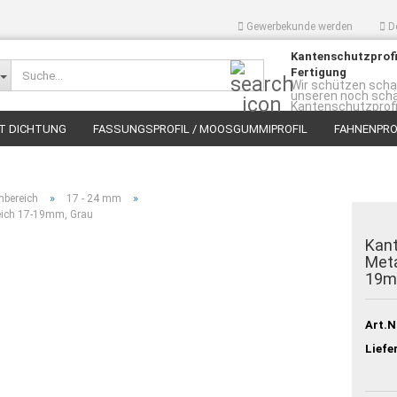
Gewerbekunde werden
D
Kantenschutzprofi
Suche...
Fertigung
Wir schützen scha
unseren noch sch
Kantenschutzprofi
T DICHTUNG
FASSUNGSPROFIL / MOOSGUMMIPROFIL
FAHNENPROF
RBAND / RUNDSCHNUR
BALLISTOL & MEHR
»
»
bereich
17 - 24 mm
eich 17-19mm, Grau
Kant
Meta
19m
Art.N
Liefe