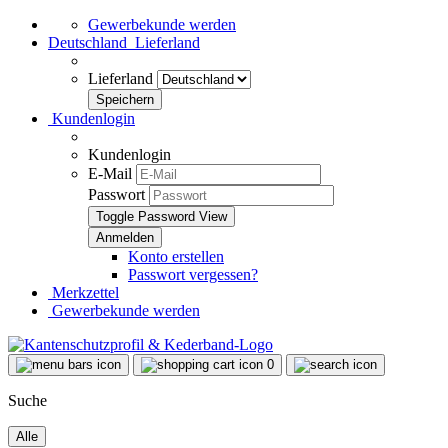
Gewerbekunde werden
Deutschland
Lieferland
Lieferland
Kundenlogin
Kundenlogin
E-Mail
Passwort
Toggle Password View
Konto erstellen
Passwort vergessen?
Merkzettel
Gewerbekunde werden
0
Suche
Alle