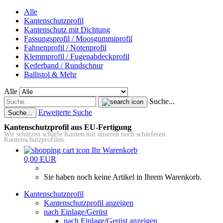
Alle
Kantenschutzprofil
Kantenschutz mit Dichtung
Fassungsprofil / Moosgummiprofil
Fahnenprofil / Notenprofil
Klemmprofil / Fugenabdeckprofil
Kederband / Rundschnur
Ballistol & Mehr
Alle
Suche...
Erweiterte Suche
Suche...
Kantenschutzprofil aus EU-Fertigung
Wir schützen scharfe Kanten mit unseren noch schärferen
Kantenschutzprofilen.
Ihr Warenkorb
0,00 EUR
Sie haben noch keine Artikel in Ihrem Warenkorb.
Kantenschutzprofil
Kantenschutzprofil anzeigen
nach Einlage/Gerüst
nach Einlage/Gerüst anzeigen