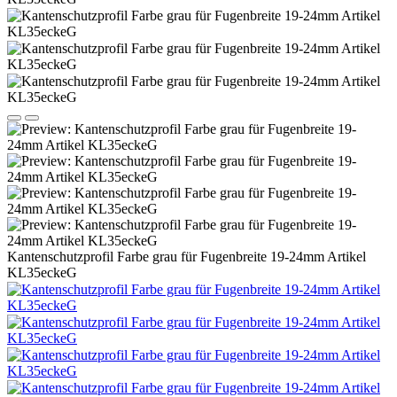
Kantenschutzprofil Farbe grau für Fugenbreite 19-24mm Artikel
KL35eckeG