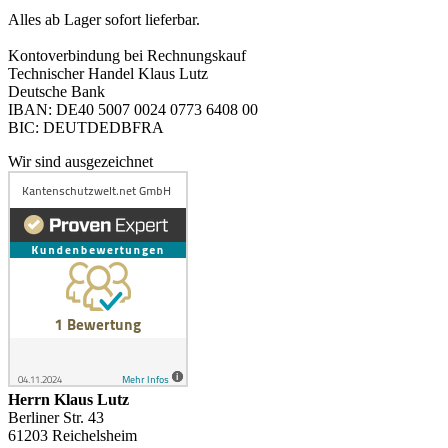
Alles ab Lager sofort lieferbar.
Kontoverbindung bei Rechnungskauf
Technischer Handel Klaus Lutz
Deutsche Bank
IBAN: DE40 5007 0024 0773 6408 00
BIC: DEUTDEDBFRA
Wir sind ausgezeichnet
Herrn Klaus Lutz
Berliner Str. 43
61203 Reichelsheim