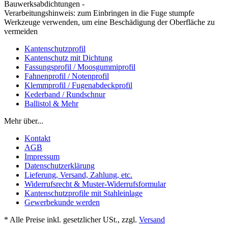
Bauwerksabdichtungen -
Verarbeitungshinweis: zum Einbringen in die Fuge stumpfe
Werkzeuge verwenden, um eine Beschädigung der Oberfläche zu
vermeiden
Kantenschutzprofil
Kantenschutz mit Dichtung
Fassungsprofil / Moosgummiprofil
Fahnenprofil / Notenprofil
Klemmprofil / Fugenabdeckprofil
Kederband / Rundschnur
Ballistol & Mehr
Mehr über...
Kontakt
AGB
Impressum
Datenschutzerklärung
Lieferung, Versand, Zahlung, etc.
Widerrufsrecht & Muster-Widerrufsformular
Kantenschutzprofile mit Stahleinlage
Gewerbekunde werden
*
Alle Preise inkl. gesetzlicher USt., zzgl.
Versand